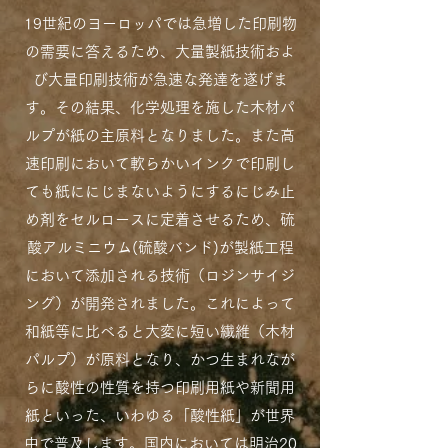
19世紀のヨーロッパでは急増した印刷物
の需要に答えるため、大量製紙技術およ
び大量印刷技術が急速な発達を遂げま
す。その結果、化学処理を施した木材パ
ルプが紙の主原料となりました。また高
速印刷において軟らかいインクで印刷し
ても紙ににじまないようにするにじみ止
め剤をセルロースに定着させるため、硫
酸アルミニウム(硫酸バンド)が製紙工程
において添加される技術（ロジンサイジ
ング）が開発されました。これによって
和紙等に比べると大変に短い繊維（木材
パルプ）が原料となり、かつ生まれなが
らに酸性の性質を持つ印刷用紙や新聞用
紙といった、いわゆる「酸性紙」が世界
中で普及します。国内においては明治20