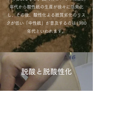
年代から酸性紙の生産が徐々に活発化
し、その後、酸性化よる紙質劣化のリス
クが低い「中性紙」が普及するのは1980
年代といわれます。
​​脱酸と脱酸性化
当社が提供するサービスは酸性紙の酸を
中和する「脱酸性化」で、これを英語で
『Deacidification』といいます。ところ
で、この「脱酸性化」は「脱酸」と略さ
れることがありますが、「脱酸」は本来