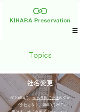
Topics
​社名変更
2020年4月、
キハラ株式会社
のグル
ープ会社となり、同年9月29日に
​旧社名「株式会社プリザベーショ